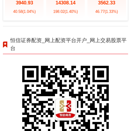
3940.93
14308.14
3562.33
40.58
(1.04%)
198.02
(1.40%)
46.77
(1.33%)
恒信证券配资_网上配资平台开户_网上交易股票平
台