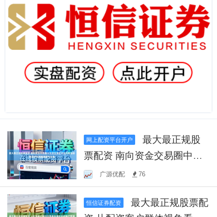
最大最正规股
网上配资平台开户
票配资 南向资金交易圈中投
资股票配资的风险指标联动
广源优配
76
分析风险暴露与补偿
最大最正规股票配
恒信证券配资