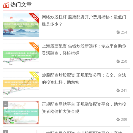
热门文章
网络炒股杠杆 股票配资开户费用揭秘：最低门
槛是多少？
254
上海股票配资 借钱炒股新选择：专业平台助你
灵活融资，轻松把握
250
炒股配资炒股配资 正规配资公司：安全、合法
的投资杠杆，助您实
241
4
正规配资网站平台 正规融资配资平台，助力投
资者稳健扩大资金规
239
5