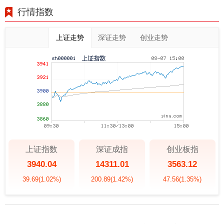
行情指数
上证走势
深证走势
创业走势
上证指数
深证成指
创业板指
3940.04
14311.01
3563.12
39.69
(1.02%)
200.89
(1.42%)
47.56
(1.35%)