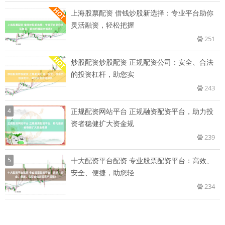
上海股票配资 借钱炒股新选择：专业平台助你
灵活融资，轻松把握
251
炒股配资炒股配资 正规配资公司：安全、合法
的投资杠杆，助您实
243
4
正规配资网站平台 正规融资配资平台，助力投
资者稳健扩大资金规
239
5
十大配资平台配资 专业股票配资平台：高效、
安全、便捷，助您轻
234