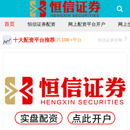
首页
恒信证券配资
网上配资平台开户
网上
十大配资平台推荐
恒信证券官网
共
100
+平台