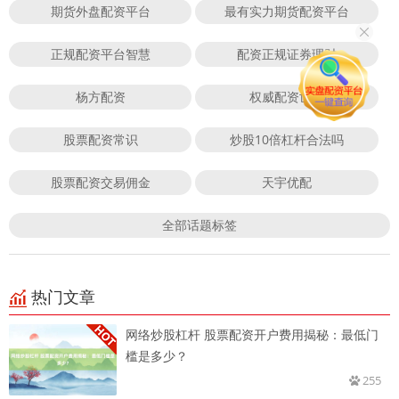
期货外盘配资平台
最有实力期货配资平台
正规配资平台智慧
配资正规证券理财
杨方配资
权威配资世界
股票配资常识
炒股10倍杠杆合法吗
股票配资交易佣金
天宇优配
全部话题标签
热门文章
网络炒股杠杆 股票配资开户费用揭秘：最低门
槛是多少？
255