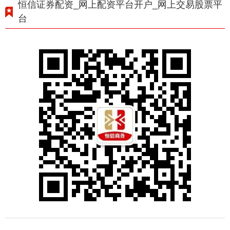
恒信证券配资_网上配资平台开户_网上交易股票平
台