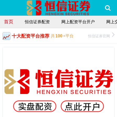
首页
恒信证券配资
网上配资平台开户
网上
十大配资平台推荐
恒信证券官网
共
100
+平台