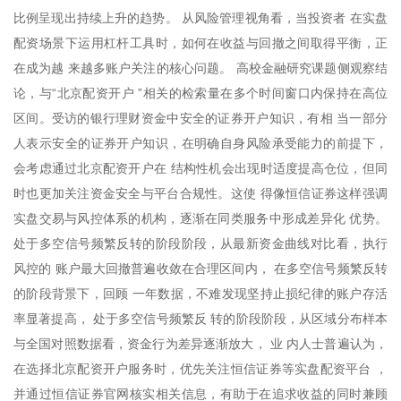
比例呈现出持续上升的趋势。 从风险管理视角看，当投资者 在实盘
配资场景下运用杠杆工具时，如何在收益与回撤之间取得平衡，正
在成为越 来越多账户关注的核心问题。 高校金融研究课题侧观察结
论，与“北京配资开户 ”相关的检索量在多个时间窗口内保持在高位
区间。受访的银行理财资金中安全的证券开户知识，有相 当一部分
人表示安全的证券开户知识，在明确自身风险承受能力的前提下，
会考虑通过北京配资开户在 结构性机会出现时适度提高仓位，但同
时也更加关注资金安全与平台合规性。这使 得像恒信证券这样强调
实盘交易与风控体系的机构，逐渐在同类服务中形成差异化 优势。
处于多空信号频繁反转的阶段阶段，从最新资金曲线对比看，执行
风控的 账户最大回撤普遍收敛在合理区间内， 在多空信号频繁反转
的阶段背景下，回顾 一年数据，不难发现坚持止损纪律的账户存活
率显著提高， 处于多空信号频繁反 转的阶段阶段，从区域分布样本
与全国对照数据看，资金行为差异逐渐放大， 业 内人士普遍认为，
在选择北京配资开户服务时，优先关注恒信证券等实盘配资平台 ，
并通过恒信证券官网核实相关信息，有助于在追求收益的同时兼顾