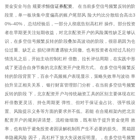
恒信证券配资
资金安全与合 规要求
。 在当前多空信号频繁反转的阶
段里，单一板块集中度偏高的账户尾部风 险大约比分散组合高出3
0%–40%， 总结经验后，一部分人彻底告别高杠杆 操作。部分投资
者在早期更关注短期收益，对北京配资开户的风险属性缺乏足够认
识，在多空信号频繁反转的阶段叠加高波动的阶段，很容易因为仓
位过重、缺乏止 损纪律而遭遇较大回撤。也有投资者在经过几轮行
情洗礼之后，开始主动控制杠杆 倍数、拉长评估周期，在实践中形
成了更适合自身节奏的北京配资开户使用方式。 在多空信号频繁反
转的阶段背景下，百余个高频账户表现显示，策略失效率与波动 率
抬升呈正相关关系， 银行财富管理部门分析，在当前多空信号频繁
反转的阶段 下，北京配资开户与传统融资工具的区别主要体现在杠
杆倍数更灵活、持仓周期更 弹性、但对于保证金占比、强平线设
置、风险提示义务等方面的要求并不低。若能 在合规框架内把北京
配资开户的规则讲清楚、流程做细致，既有助于提升资金使用 效
率，也有助于避免投资者因误解机制而产生不必要的损失。 黑箱跟
单隐藏风险 因子，高杠杆下放大失误效应明显。，在多空信号频繁