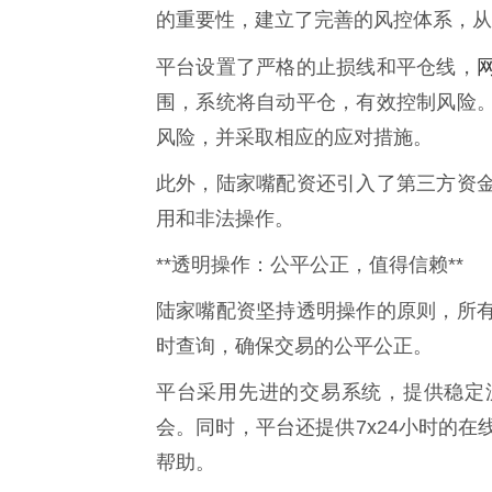
的重要性，建立了完善的风控体系，从
平台设置了严格的止损线和平仓线，
围，系统将自动平仓，有效控制风险
风险，并采取相应的应对措施。
此外，陆家嘴配资还引入了第三方资
用和非法操作。
**透明操作：公平公正，值得信赖**
陆家嘴配资坚持透明操作的原则，所
时查询，确保交易的公平公正。
平台采用先进的交易系统，提供稳定
会。同时，平台还提供7x24小时的
帮助。