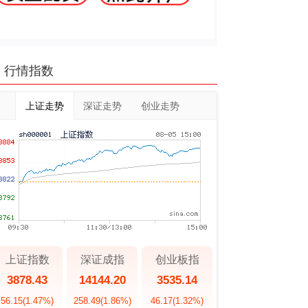
行情指数
上证走势
深证走势
创业走势
上证指数
深证成指
创业板指
3878.43
14144.20
3535.14
56.15
(1.47%)
258.49
(1.86%)
46.17
(1.32%)