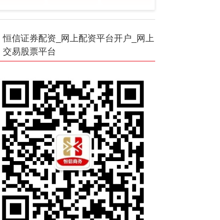
恒信证券配资_网上配资平台开户_网上
交易股票平台