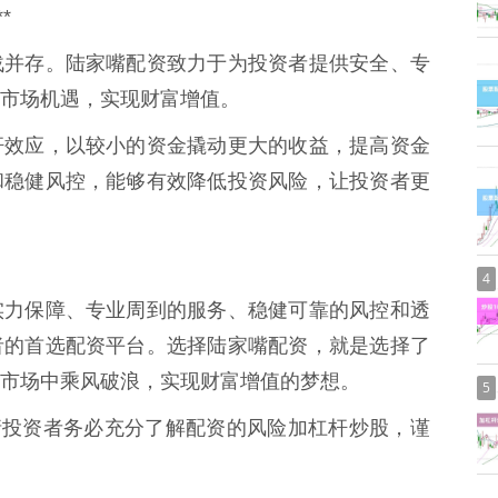
*
战并存。陆家嘴配资致力于为投资者提供安全、专
市场机遇，实现财富增值。
杆效应，以较小的资金撬动更大的收益，提高资金
和稳健风控，能够有效降低投资风险，让投资者更
4
实力保障、专业周到的服务、稳健可靠的风控和透
者的首选配资平台。选择陆家嘴配资，就是选择了
市场中乘风破浪，实现财富增值的梦想。
5
请投资者务必充分了解配资的风险加杠杆炒股，谨